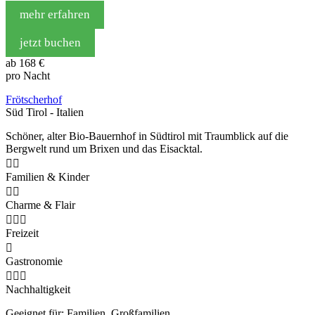
mehr erfahren
jetzt buchen
ab
168 €
pro Nacht
Frötscherhof
Süd Tirol - Italien
Schöner, alter Bio-Bauernhof in Südtirol mit Traumblick auf die
Bergwelt rund um Brixen und das Eisacktal.


Familien & Kinder


Charme & Flair



Freizeit

Gastronomie



Nachhaltigkeit
Geeignet für: Familien, Großfamilien