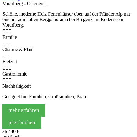
Vorarlberg - Österreich
Schöne, moderne Holz Ferienhäuser oben auf der Pfänder Alp mit
einem traumhaften Bergpanorama bei Bregenz am Bodensee in
Vorarlberg.



Familie



Charme & Flair



Freizeit



Gastronomie



Nachhaltigkeit
Geeignet für: Familien, Großfamilien, Paare
mehr erfahren
jetzt buchen
ab
440 €
pro Nacht