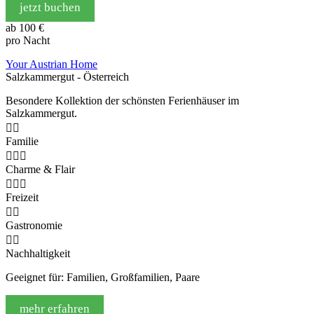
jetzt buchen
ab
100 €
pro Nacht
Your Austrian Home
Salzkammergut - Österreich
Besondere Kollektion der schönsten Ferienhäuser im
Salzkammergut.


Familie



Charme & Flair



Freizeit


Gastronomie


Nachhaltigkeit
Geeignet für: Familien, Großfamilien, Paare
mehr erfahren