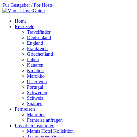
Für Gastgeber / For Hosts
Home
Reiseziele
Travelfinder
Deutschland
England
Frankreich
Griechenland
Italien
Kanaren
Kroatien
Marokko
Österreich
Portugal
Schweden
Schweiz
Spanien
Fernreisen
Mauritius
Fernreise anfragen
Lass dich inspirieren
Mamis Hotel Kollektion
Traumferienhäuser