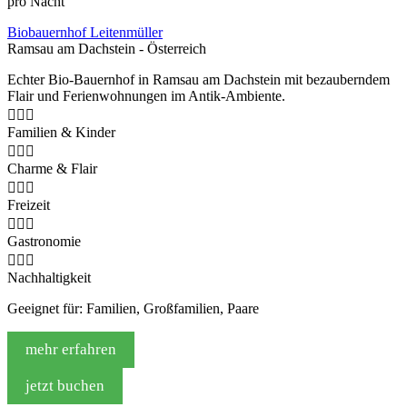
pro Nacht
Biobauernhof Leitenmüller
Ramsau am Dachstein - Österreich
Echter Bio-Bauernhof in Ramsau am Dachstein mit bezauberndem
Flair und Ferienwohnungen im Antik-Ambiente.



Familien & Kinder



Charme & Flair



Freizeit



Gastronomie



Nachhaltigkeit
Geeignet für: Familien, Großfamilien, Paare
mehr erfahren
jetzt buchen