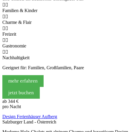


Familien & Kinder


Charme & Flair


Freizeit


Gastronomie


Nachhaltigkeit
Geeignet für: Familien, Großfamilien, Paare
mehr erfahren
jetzt buchen
ab
344 €
pro Nacht
Design Ferienhäuser Aufberg
Salzburger Land - Österreich
Moderne Holz-Chalets mit alpinem Charme und luxuriösem Design-