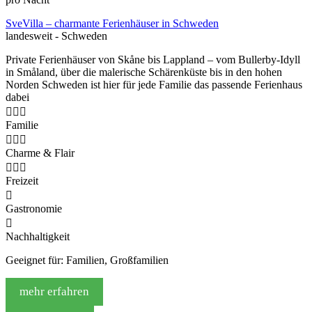
SveVilla – charmante Ferienhäuser in Schweden
landesweit - Schweden
Private Ferienhäuser von Skåne bis Lappland – vom Bullerby-Idyll
in Småland, über die malerische Schärenküste bis in den hohen
Norden Schweden ist hier für jede Familie das passende Ferienhaus
dabei



Familie



Charme & Flair



Freizeit

Gastronomie

Nachhaltigkeit
Geeignet für: Familien, Großfamilien
mehr erfahren