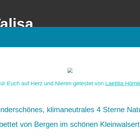
alisa
ür Euch auf Herz und Nieren getestet von
Laetitia Hörnl
derschönes, klimaneutrales 4 Sterne Natu
bettet von Bergen im schönen Kleinwalsert