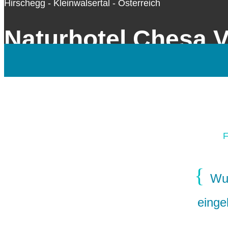
Hirschegg - Kleinwalsertal - Österreich
Naturhotel Chesa V
Überblick
Besonderheiten
Details
Lage
F
Wun
einge