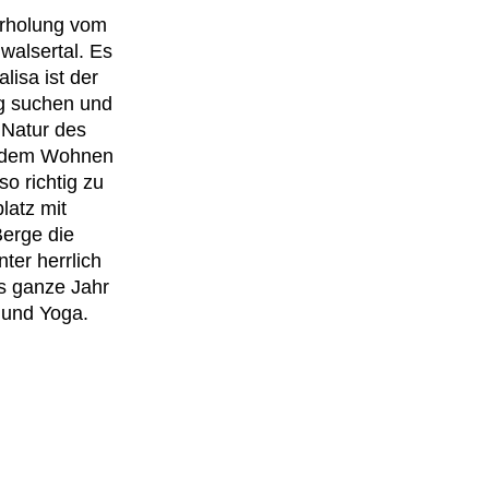
Erholung vom
nwalsertal. Es
lisa ist der
ag suchen und
 Natur des
sundem Wohnen
o richtig zu
latz mit
Berge die
ter herrlich
s ganze Jahr
 und Yoga.