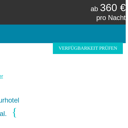
360 €
ab
pro Nacht
VERFÜGBARKEIT PRÜFEN
er
rhotel
al.