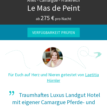
Arles - Camargue - Frankreich
Le Mas de Peint
275 €
ab
pro Nacht
VERFÜGBARKEIT PRÜFEN
Für Euch auf Herz und Nieren getestet von
Laetitia
Hörnler
Traumhaftes Luxus Landgut Hotel
mit eigener Camargue Pferde- und