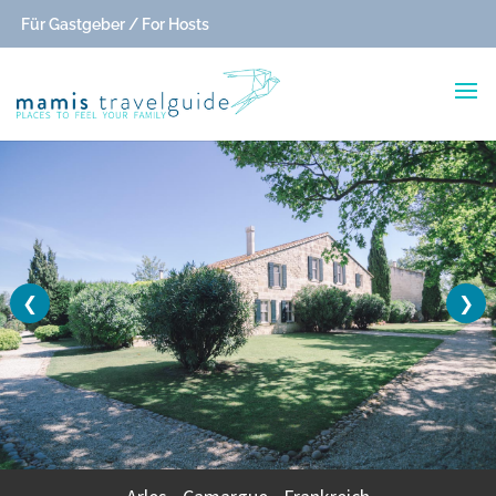
Für Gastgeber / For Hosts
❮
❯