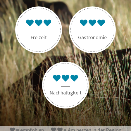
Freizeit
Gastronomie
Nachhaltigkeit
= empfohlen
= Am besten in der Region