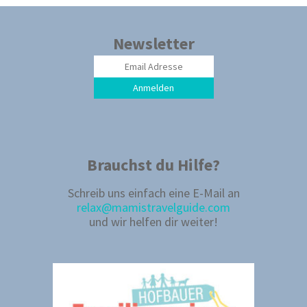
Newsletter
Anmelden
Brauchst du Hilfe?
Schreib uns einfach eine E-Mail an
relax@mamistravelguide.com
und wir helfen dir weiter!