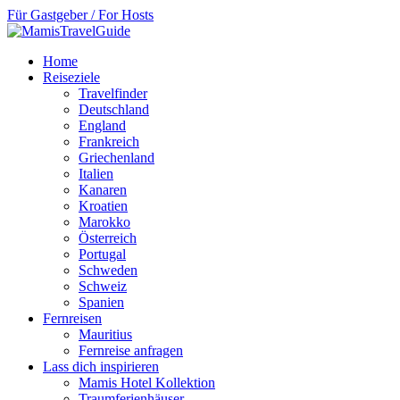
Für Gastgeber / For Hosts
Home
Reiseziele
Travelfinder
Deutschland
England
Frankreich
Griechenland
Italien
Kanaren
Kroatien
Marokko
Österreich
Portugal
Schweden
Schweiz
Spanien
Fernreisen
Mauritius
Fernreise anfragen
Lass dich inspirieren
Mamis Hotel Kollektion
Traumferienhäuser