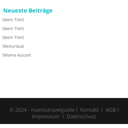
Neueste Beiträge
(kein Titel)
(kein Titel)
(kein Titel)
Reiturlaub
Mama Auszeit
© 2024 - mamistravelguide I
Kontakt
I
AGB
I
Impressum
I
Datenschutz